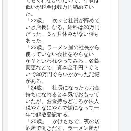
てもくれなかったので、年収は
低いが税金は数万円納めてい
た。
「22歳」 次々と社員が辞めて
いき店長になる。給料は20万円
だった。３ヶ月休みがない時も
あった。
「23歳」ラーメン屋の社長から
使っていない会社をやらない
か？といわれやってみる。名義
変更などで、資本金千円？ぐら
いで30万円ぐらいかかった記憶
がある。
「24歳」 社長になったらお金
持ちになれると本気でおもって
いたが、お金持ちどころか法人
税やらなにやらで嫌になって一
年で解散登記する。
「25歳」 かけもちで、夜の居
酒屋で働きだす。ラーメン屋が