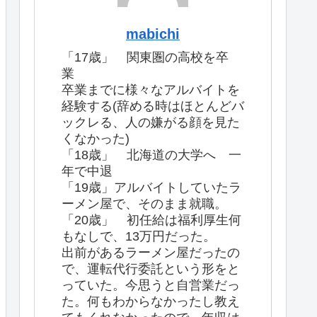
mabichi
「17歳」 関東圏の高校を卒
業
卒業までに様々なアルバイトを
経験する(辞める時はほとんどバ
ックレる、人の嫌がる顔を見た
くなかった)
「18歳」 北海道の大学へ 一
年で中退
「19歳」アルバイトしていたラ
ーメン屋で、そのまま就職。
「20歳」 初任給は福利厚生何
もなしで、13万円だった。
出前があるラーメン屋だったの
で、運転代行委託という形をと
っていた。今思うと自営業だっ
た。何もわからなかったし教え