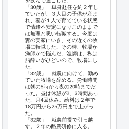
を飲んで過ごした。
「30歳」 単身赴任を約２年し
ていたが、３人目の子供が産ま
れ、妻が１人で育てている状態
で情緒不安定になりこのままで
は無理と思い転職する。今度は
妻の実家にいき、その近くの牧
場に転職した。その時、牧場か
漁師かで悩んだ。漁師は、私は
船酔いがひどいので、牧場にし
た。
「32歳」 就農に向けて、勤め
ていた牧場を辞める。労働時間
は朝の5時から夜の20時までだ
った。昼は休憩が2、3時間あっ
た。月4回休み。給料は２年で
18万円から25万円まで上がっ
た。
「32歳」 就農前提で引っ越
す。２年の酪農研修に入る。