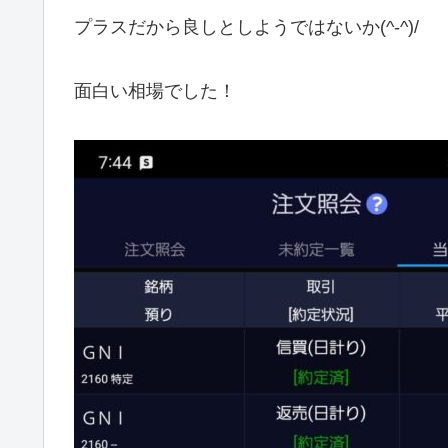
プラスだから良しとしようではないか(^-^)/
面白い相場でした！