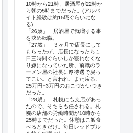
10時から21時、居酒屋が22時か
ら朝の5時までだった。(アルバ
イト経験は約15職ぐらいにな
る)
「26歳」 居酒屋で就職する事
を決め転職。
「27歳」 ３ヶ月で店長にして
もらったが、店長になったら１
日三時間ぐらいしか寝れなくな
り嫌になっていた所、前職のラ
ーメン屋の社長に厚待遇で戻っ
てこい。と言われ、また戻る。
25万円+3万円のおこづかいつき
だった。
「28歳」 札幌にも支店があっ
たので、そちらも任される。札
幌の店舗の労働時間が10時から
25時までだった。休憩はご飯食
べるときだけ。毎日レッドブル