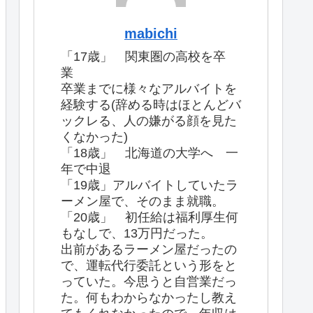
mabichi
「17歳」 関東圏の高校を卒
業
卒業までに様々なアルバイトを
経験する(辞める時はほとんどバ
ックレる、人の嫌がる顔を見た
くなかった)
「18歳」 北海道の大学へ 一
年で中退
「19歳」アルバイトしていたラ
ーメン屋で、そのまま就職。
「20歳」 初任給は福利厚生何
もなしで、13万円だった。
出前があるラーメン屋だったの
で、運転代行委託という形をと
っていた。今思うと自営業だっ
た。何もわからなかったし教え