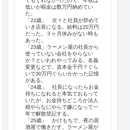
てもくれなかったので、年収は
低いが税金は数万円納めてい
た。
「22歳」 次々と社員が辞めて
いき店長になる。給料は20万円
だった。３ヶ月休みがない時も
あった。
「23歳」ラーメン屋の社長から
使っていない会社をやらない
か？といわれやってみる。名義
変更などで、資本金千円？ぐら
いで30万円ぐらいかかった記憶
がある。
「24歳」 社長になったらお金
持ちになれると本気でおもって
いたが、お金持ちどころか法人
税やらなにやらで嫌になって一
年で解散登記する。
「25歳」 かけもちで、夜の居
酒屋で働きだす。ラーメン屋が