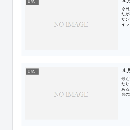
４
日記。
今日
たが
サン
イラ
４
日記。
最近
たり
ある
舎の