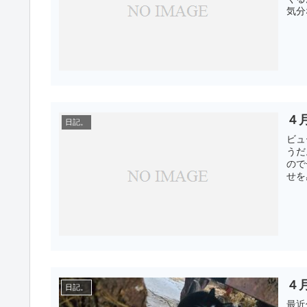
気分
４
日記。
ビュ
うだ
ので
せを
４
日記。
最近