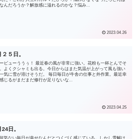
なんだろうか？解放感に溢れるのかな？悩み...
2023.04.26
月２５日。
ービューううぅ！ 最近春の風が非常に強い。花粉も一杯とんでそ
。よくクシャミも出る。今日からはまた気温が上がって風も強い
一気に雪が溶けそうだ。 毎日毎日が牛舎の仕事と外作業。最近幸
感じるがまだまだ修行が足りないな...
2023.04.25
月24日。
何気ない毎日が幸せなんだとつくづく感じている。しかし雪解け