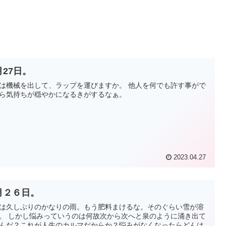
月27日。
は機械を出して、ラップを運びますか。 他人を何でも許す事がで
ら気持ちが穏やかになるきがするなぁ。
2023.04.27
月２６日。
は久しぶりのかなりの雨。もう肥料まけるな。そのぐらい雪が溶
。 しかし悩みっていうのは何故次から次へと泉のように涌き出て
んだ？これが人生のカルマだからか？悩みがなくなったらどんは