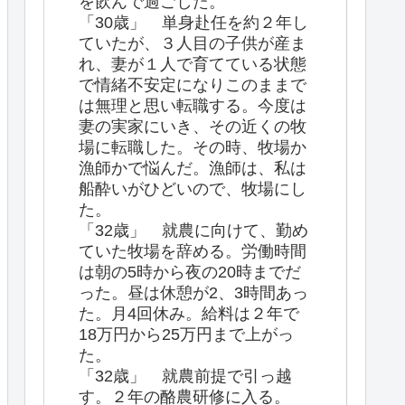
を飲んで過ごした。
「30歳」 単身赴任を約２年し
ていたが、３人目の子供が産ま
れ、妻が１人で育てている状態
で情緒不安定になりこのままで
は無理と思い転職する。今度は
妻の実家にいき、その近くの牧
場に転職した。その時、牧場か
漁師かで悩んだ。漁師は、私は
船酔いがひどいので、牧場にし
た。
「32歳」 就農に向けて、勤め
ていた牧場を辞める。労働時間
は朝の5時から夜の20時までだ
った。昼は休憩が2、3時間あっ
た。月4回休み。給料は２年で
18万円から25万円まで上がっ
た。
「32歳」 就農前提で引っ越
す。２年の酪農研修に入る。