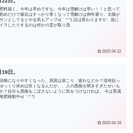
月22日。
肥料届く。今年は早めですな。今年は雪解けは早い！！と思って
初めだけで最近はすっかり寒くなって雪解けは例年通り。太陽が
サンとしてるとやる気もアップo(｀^´*) 話は変わりますが、急に
イラしたりするのは何かの霊が取り憑...
2023.04.22
月19日。
頭痛になりやすくなった。原因は肩こり、疲れなどか？湿布貼っ
ゆっくり休めば良くなるんだが、、人の愚痴を聞きすぎたせいも
か？自分も愚痴をこぼさないように気をつけなければ。 今は育成
堆肥移動中o(｀^´*)
2023.04.19