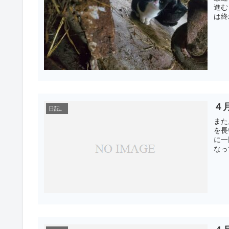
進む
は終
４
日記。
また
を長
に一
なっ