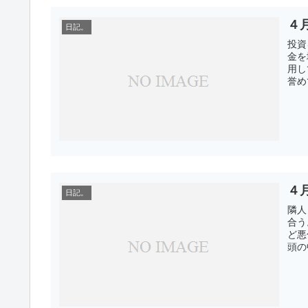
４
日記。
投資
金を
用し
誉め
４
日記。
隣人
合う
ど悪
頭の