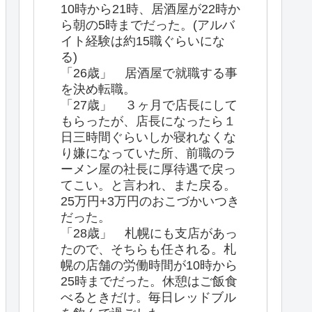
10時から21時、居酒屋が22時か
ら朝の5時までだった。(アルバ
イト経験は約15職ぐらいにな
る)
「26歳」 居酒屋で就職する事
を決め転職。
「27歳」 ３ヶ月で店長にして
もらったが、店長になったら１
日三時間ぐらいしか寝れなくな
り嫌になっていた所、前職のラ
ーメン屋の社長に厚待遇で戻っ
てこい。と言われ、また戻る。
25万円+3万円のおこづかいつき
だった。
「28歳」 札幌にも支店があっ
たので、そちらも任される。札
幌の店舗の労働時間が10時から
25時までだった。休憩はご飯食
べるときだけ。毎日レッドブル