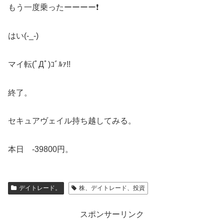
もう一度乗ったーーーー❗
はい(-_-)
マイ転(ﾟДﾟ)ｺﾞﾙｧ!!
終了。
セキュアヴェイル持ち越してみる。
本日 -39800円。
デイトレード。
株、デイトレード、投資
スポンサーリンク