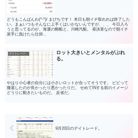
どうもこんばんわ(^-^)/ まびちです！ 本日も朝イチ取れれば終了した
い。まぁいつもそんなに上手くはいかないんですが、、、 今日入ろ
うと思ってるのが、海運の郵船と、川崎汽船。 昼決算なので朝イチ
派手に負けたら仕掛...
ロット大きいとメンタルがぶれ
デイトレード。
る。
やはり小心者の自分には小さいロットが合ってそうです。 ビビって
撤退したのが良かったり悪かったりだ。 せめてINする前のイメージ
どうりに動きたいものだ。 反省だ。
9月20日のデイトレード。