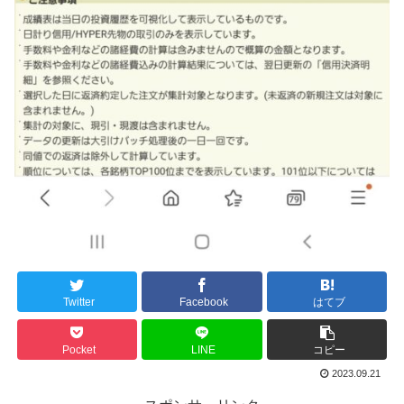
Twitter
Facebook
はてブ
Pocket
LINE
コピー
2023.09.21