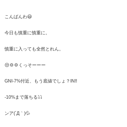
こんばんわ😃
今日も慎重に慎重に。
慎重に入っても全然とれん。
😒💢💢くっそーーー
GNI-7%付近、もう底値でしょ？IN‼️
-10%まで落ちる⤵️⤵️
ンア(´Д｀)💦