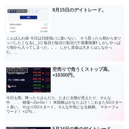
9月15日のデイトレード。
デイトレード。
こんばんわ😃 今日は日経強いに違いない。 そう思ったら朝から全ツ
ッパしたくなる(._.)💨 駄目だ駄目だ駄目だ‼️ 慎重慎重❗ しかしやっぱ
り朝から入ってしまった。。。 しかし資金は大きくはしなかっ
た。...
空売りで危うくストップ高。
デイトレード。
+10300円。
今日も雨。降ったり止んだり。たまに太陽が見えたり、そんな
中、、、 相場へGo-Go！！ 米国株はかなり上げ！これまたGUスター
ト臭い。 やはりGUスタート。そんな中気になる銘柄。 マネーフォ
ワード！ +17%...
5月24日の株のデイトレード。