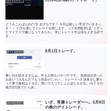
デイトレード。
どうもこんばんわ(^-^)/ まびちです！ 今日は新しい手法でいきまっ
す！！ １日を通してトレードを致します。って全然駄目(´Д｀) ずっ
とマイナスで嫌になってきたわ。 常にトレード中は頭をよぎる訳で
す。 ...
8月1日トレード。
デイトレード。
暑い日が続きますなぁ。牛も人間もバテバテです。 投資信託売った
お金いつ入るんだ？もう現金がにゃい。 トレードへ‼️ 決算少し乗り
って事で最初はトヨタ。買いで入ってしょんぼり上がる。+0.7 その
後ZOZO見てたら決...
いざ、常勝トレーダーへ。5月9日
デイトレード。
の株のデイトレード。