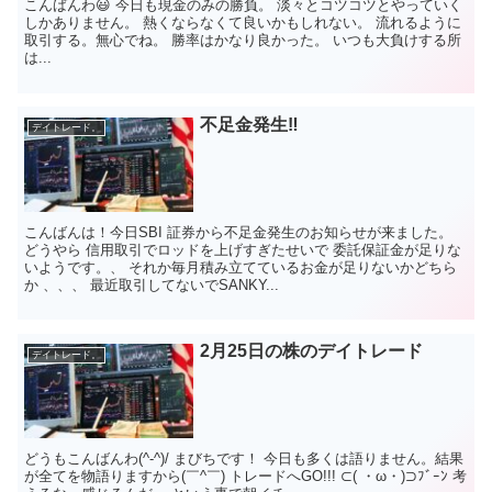
こんばんわ😃 今日も現金のみの勝負。 淡々とコツコツとやっていく
しかありません。 熱くならなくて良いかもしれない。 流れるように
取引する。無心でね。 勝率はかなり良かった。 いつも大負けする所
は...
不足金発生‼️
デイトレード。
こんばんは！今日SBI 証券から不足金発生のお知らせが来ました。
どうやら 信用取引でロッドを上げすぎたせいで 委託保証金が足りな
いようです。、 それか毎月積み立てているお金が足りないかどちら
か 、、、 最近取引してないでSANKY...
2月25日の株のデイトレード
デイトレード。
どうもこんばんわ(^-^)/ まびちです！ 今日も多くは語りません。結果
が全てを物語りますから(￣^￣) トレードへGO!!! ⊂( ・ω・)⊃ﾌﾞｰﾝ 考