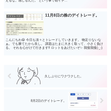
えるな。感じるんだ。 という事で朝イチ...
11月8日の株のデイトレード。
デイトレード。
こんにちわ😃 今日も淡々とトレードしていきます。 物足りないな
ぁ。でも勝てたから良し。 課題はたまに大きく取って、小さく負け
る。 それを心がけて行きます‼️ ロットをあげたいぞ✨ 我慢我慢(-_-)
久しぶりにワクワクした。
8月2日のデイトレード。