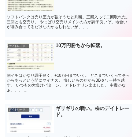
ソフトバンクは売り圧力が強そうだと判断。三回入って二回取れた。
三回とも空売り。 やっぱり空売りメインの方が調子良いぞ。地合い
が噛み合ってるだけなのかもしれないが、、、
10万円勝ちから転落。
デイトレード。
朝イチはかなり調子良く、+10万円までいく。 どこまでいくってそっ
からあっという間にマイナス。 悔しいものだからBBタワー持ち越
す。 いつもの大負けパターン。 アドレナリン出ました。 中毒かな
ぁ。。。 ...
ギリギリの戦い。株のデイトレー
デイトレード。
ド。