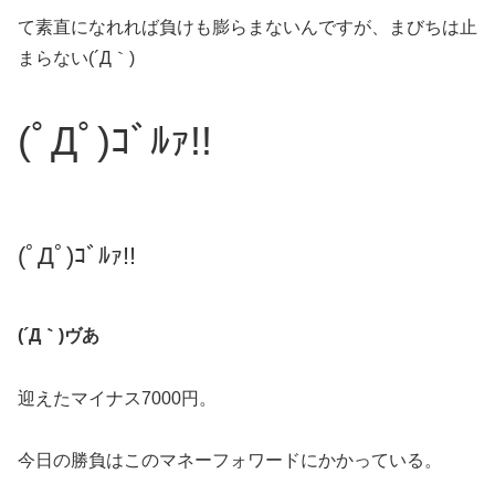
て素直になれれば負けも膨らまないんですが、まびちは止
まらない(´Д｀)
(ﾟДﾟ)ｺﾞﾙｧ!!
(ﾟДﾟ)ｺﾞﾙｧ!!
(´Д｀)ヴあ
迎えたマイナス7000円。
今日の勝負はこのマネーフォワードにかかっている。