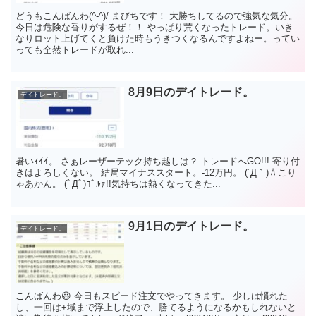
どうもこんばんわ(^-^)/ まびちです！ 大勝ちしてるので強気な気分。
今日は危険な香りがするぜ！！ やっぱり荒くなったトレード。いき
なりロット上げてくと負けた時もうきつくなるんですよねー。ってい
っても全然トレードが取れ...
8月9日のデイトレード。
デイトレード。
暑いｨｲｲ。 さぁレーザーテック持ち越しは？ トレードへGO!!! 寄り付
きはよろしくない。 結局マイナススタート。-12万円。 (´Д｀)💧こり
ゃあかん。 (ﾟДﾟ)ｺﾞﾙｧ!!気持ちは熱くなってきた...
9月1日のデイトレード。
デイトレード。
こんばんわ😃 今日もスピード注文でやってきます。 少しは慣れた
し、一回は+域まで浮上したので、勝てるようになるかもしれないと