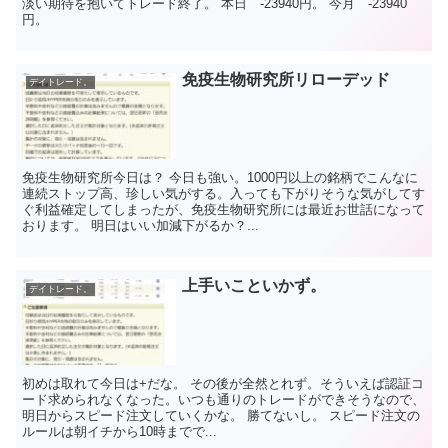
淡い期待を抱いてトレード終了。 本日 -23940円。 今月 -23940
円。
免疫生物研究所リローデッド
デイトレード。
免疫生物研究所今日は？ 今日も強い。1000円以上の銘柄でこんなに
連続ストップ高、珍しい気がする。入っても下がりそうな気がしてす
ぐ利益確定してしまったが、免疫生物研究所には最近お世話になって
おります。 明日はいい加減下がるか？...
上手いこといかず。
デイトレード。
初めは取れて今日は+だな。 その後が全然とれず。そういえば認証コ
ード求められなくなった。いつも通りのトレードができそうなので、
明日からスピード注文していくかな。 勝てないし。 スピード注文の
ルールは朝イチから10時までで...