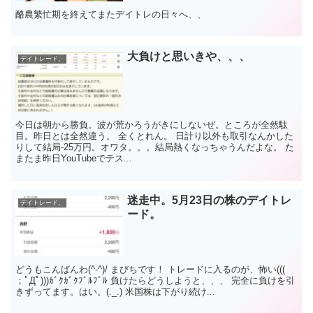
酪農繁忙期を終えてまたデイトレの日々へ、、
大負けと思いきや、、、
デイトレード。
今日は朝から勝負。波が荒かろうがきにしないぜ。ところが全然駄
目。昨日とは全然違う。 全くとれん。 日計り以外も取引なんかした
りして結局-25万円。オワタ。。。結局熱くなっちゃうんだよな。 た
またま昨日YouTubeでテス...
迷走中。5月23日の株のデイトレ
デイトレード。
ード。
どうもこんばんわ(^-^)/ まびちです！ トレードに入るのが、怖い(((
；ﾟДﾟ)))ｶﾞｸｶﾞｸﾌﾞﾙﾌﾞﾙ 負けたらどうしようと、、、 完全に負けを引
きずってます。はい。(._.) 米国株は下がり続け...