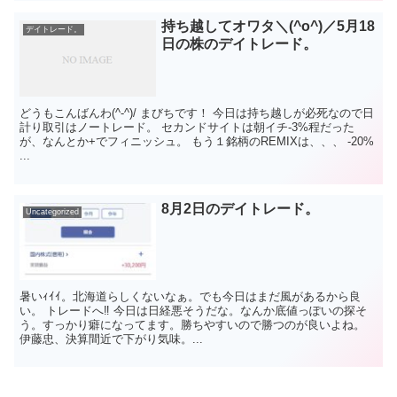
持ち越してオワタ＼(^o^)／5月18
デイトレード。
日の株のデイトレード。
どうもこんばんわ(^-^)/ まびちです！ 今日は持ち越しが必死なので日
計り取引はノートレード。 セカンドサイトは朝イチ-3%程だった
が、なんとか+でフィニッシュ。 もう１銘柄のREMIXは、、、 -20%
...
8月2日のデイトレード。
Uncategorized
暑いｨｲｲ。北海道らしくないなぁ。でも今日はまだ風があるから良
い。 トレードへ‼️ 今日は日経悪そうだな。なんか底値っぽいの探そ
う。すっかり癖になってます。勝ちやすいので勝つのが良いよね。
伊藤忠、決算間近で下がり気味。...