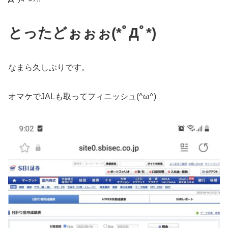
とったどぉぉぉ(*ﾟДﾟ*)
なまら久しぶりです。
オマケでJALも取ってフィニッシュ(^ω^)