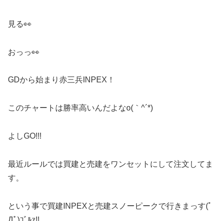
見る👀
おっっ👀
GDから始まり赤三兵INPEX！
このチャートは勝率高いんだよなo(｀^´*)
よしGO!!!
最近ルールでは買建と売建をワンセットにして注文してま
す。
という事で買建INPEXと売建スノーピークで行きまっす(ﾟ
Дﾟ)ｺﾞﾙｧ!!