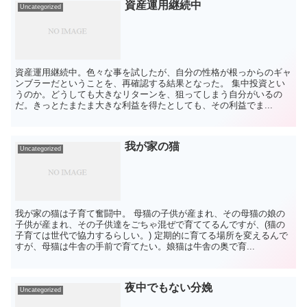
資産運用継続中
Uncategorized
資産運用継続中。色々な事を試したが、自分の性格が根っからのギャ
ンブラーだということを、再確認する結果となった。 集中投資とい
うのか。どうしても大きなリターンを、狙ってしまう自分がいるの
だ。きっとたまたま大きな利益を得たとしても、その利益でま...
我が家の猫
Uncategorized
我が家の猫は子育て奮闘中。 母猫の子供が産まれ、その母猫の娘の
子供が産まれ、その子供達をごちゃ混ぜで育ててるんですが、(猫の
子育ては世代で協力するらしい。) 定期的に育てる場所を変えるんで
すが、母猫は牛舎の手前で育てたい。娘猫は牛舎の奥で育...
夜中でもない分娩
Uncategorized