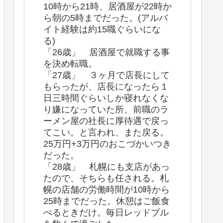
10時から21時、居酒屋が22時か
ら朝の5時までだった。(アルバ
イト経験は約15職ぐらいにな
る)
「26歳」 居酒屋で就職する事
を決め転職。
「27歳」 ３ヶ月で店長にして
もらったが、店長になったら１
日三時間ぐらいしか寝れなくな
り嫌になっていた所、前職のラ
ーメン屋の社長に厚待遇で戻っ
てこい。と言われ、また戻る。
25万円+3万円のおこづかいつき
だった。
「28歳」 札幌にも支店があっ
たので、そちらも任される。札
幌の店舗の労働時間が10時から
25時までだった。休憩はご飯食
べるときだけ。毎日レッドブル