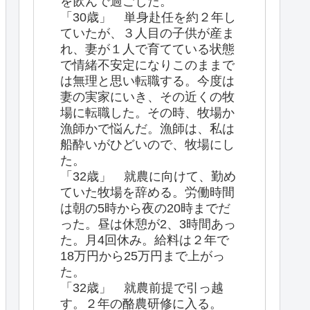
を飲んで過ごした。
「30歳」 単身赴任を約２年し
ていたが、３人目の子供が産ま
れ、妻が１人で育てている状態
で情緒不安定になりこのままで
は無理と思い転職する。今度は
妻の実家にいき、その近くの牧
場に転職した。その時、牧場か
漁師かで悩んだ。漁師は、私は
船酔いがひどいので、牧場にし
た。
「32歳」 就農に向けて、勤め
ていた牧場を辞める。労働時間
は朝の5時から夜の20時までだ
った。昼は休憩が2、3時間あっ
た。月4回休み。給料は２年で
18万円から25万円まで上がっ
た。
「32歳」 就農前提で引っ越
す。２年の酪農研修に入る。