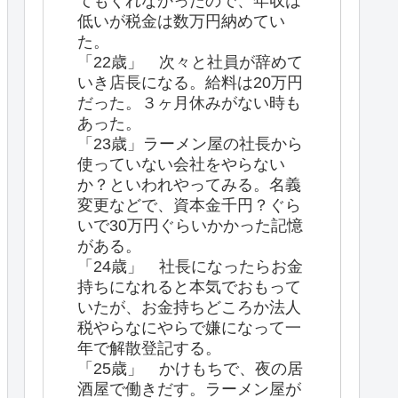
てもくれなかったので、年収は
低いが税金は数万円納めてい
た。
「22歳」 次々と社員が辞めて
いき店長になる。給料は20万円
だった。３ヶ月休みがない時も
あった。
「23歳」ラーメン屋の社長から
使っていない会社をやらない
か？といわれやってみる。名義
変更などで、資本金千円？ぐら
いで30万円ぐらいかかった記憶
がある。
「24歳」 社長になったらお金
持ちになれると本気でおもって
いたが、お金持ちどころか法人
税やらなにやらで嫌になって一
年で解散登記する。
「25歳」 かけもちで、夜の居
酒屋で働きだす。ラーメン屋が