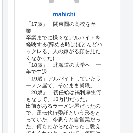
mabichi
「17歳」 関東圏の高校を卒
業
卒業までに様々なアルバイトを
経験する(辞める時はほとんどバ
ックレる、人の嫌がる顔を見た
くなかった)
「18歳」 北海道の大学へ 一
年で中退
「19歳」アルバイトしていたラ
ーメン屋で、そのまま就職。
「20歳」 初任給は福利厚生何
もなしで、13万円だった。
出前があるラーメン屋だったの
で、運転代行委託という形をと
っていた。今思うと自営業だっ
た。何もわからなかったし教え