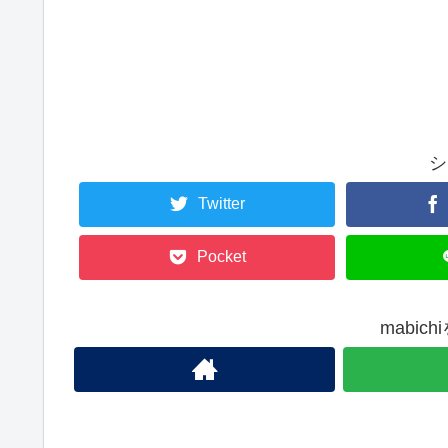
シ
Twitter
Pocket
mabic