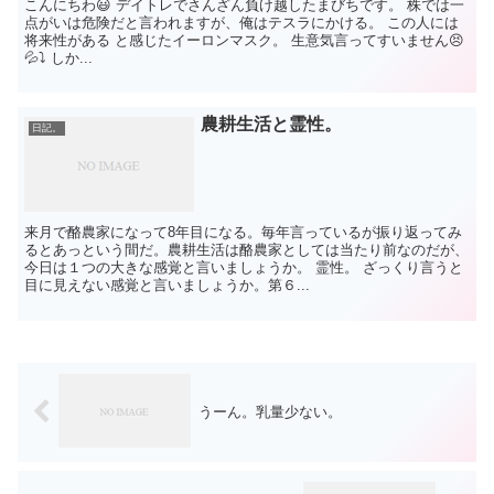
こんにちわ😃 デイトレでさんざん負け越したまびちです。 株では一
点がいは危険だと言われますが、俺はテスラにかける。 この人には
将来性がある と感じたイーロンマスク。 生意気言ってすいません😣
💦⤵️ しか...
農耕生活と霊性。
日記。
来月で酪農家になって8年目になる。毎年言っているが振り返ってみ
るとあっという間だ。農耕生活は酪農家としては当たり前なのだが、
今日は１つの大きな感覚と言いましょうか。 霊性。 ざっくり言うと
目に見えない感覚と言いましょうか。第６...
うーん。乳量少ない。