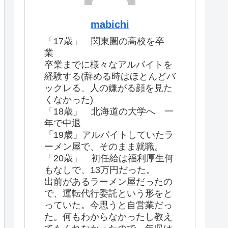
mabichi
「17歳」 関東圏の高校を卒
業
卒業までに様々なアルバイトを
経験する(辞める時はほとんどバ
ックレる、人の嫌がる顔を見た
くなかった)
「18歳」 北海道の大学へ 一
年で中退
「19歳」アルバイトしていたラ
ーメン屋で、そのまま就職。
「20歳」 初任給は福利厚生何
もなしで、13万円だった。
出前があるラーメン屋だったの
で、運転代行委託という形をと
っていた。今思うと自営業だっ
た。何もわからなかったし教え