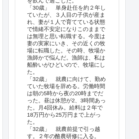
を飲んで過ごした。
「30歳」 単身赴任を約２年し
ていたが、３人目の子供が産ま
れ、妻が１人で育てている状態
で情緒不安定になりこのままで
は無理と思い転職する。今度は
妻の実家にいき、その近くの牧
場に転職した。その時、牧場か
漁師かで悩んだ。漁師は、私は
船酔いがひどいので、牧場にし
た。
「32歳」 就農に向けて、勤め
ていた牧場を辞める。労働時間
は朝の5時から夜の20時までだ
った。昼は休憩が2、3時間あっ
た。月4回休み。給料は２年で
18万円から25万円まで上がっ
た。
「32歳」 就農前提で引っ越
す。２年の酪農研修に入る。