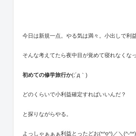
今日は新規一点。やる気は満々。小出しで利益
そんな考えてたら夜中目が覚めて寝れなくな
初めての修学旅行か
(;´д｀)
どのくらいで小利益確定すればいいんだ？
と探りながらやる。
よっしゃぁぁぁ利益とったどお(*^o^)／＼(^-^*)