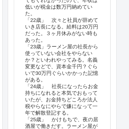
てもくれなかったので、年収は
低いが税金は数万円納めてい
た。
「22歳」 次々と社員が辞めて
いき店長になる。給料は20万円
だった。３ヶ月休みがない時も
あった。
「23歳」ラーメン屋の社長から
使っていない会社をやらない
か？といわれやってみる。名義
変更などで、資本金千円？ぐら
いで30万円ぐらいかかった記憶
がある。
「24歳」 社長になったらお金
持ちになれると本気でおもって
いたが、お金持ちどころか法人
税やらなにやらで嫌になって一
年で解散登記する。
「25歳」 かけもちで、夜の居
酒屋で働きだす。ラーメン屋が