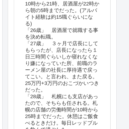
10時から21時、居酒屋が22時か
ら朝の5時までだった。(アルバ
イト経験は約15職ぐらいにな
る)
「26歳」 居酒屋で就職する事
を決め転職。
「27歳」 ３ヶ月で店長にして
もらったが、店長になったら１
日三時間ぐらいしか寝れなくな
り嫌になっていた所、前職のラ
ーメン屋の社長に厚待遇で戻っ
てこい。と言われ、また戻る。
25万円+3万円のおこづかいつき
だった。
「28歳」 札幌にも支店があっ
たので、そちらも任される。札
幌の店舗の労働時間が10時から
25時までだった。休憩はご飯食
べるときだけ。毎日レッドブル