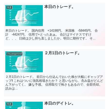
本日のトレード。
投資
本日のトレード。 国内信用 +14198円。 米国株 -58445円。 合
計 -44247円。 信用で+とったあぁ。 合計はマイナスですけ
ど、、、 日経は少し持ち直しましたか。明日に期待です。 そ...
２月1日のトレード。
Uncategorized
２月1日のトレード。 前日から仕込んでおいた株が大幅にギャップア
ップ❗ これはついに強気相場きたか？ と思いながら、含み益がどんど
ん下がってく。 嫌な予感。 信用取引で怖さもあるので、全部売却。
読みは...
本日のデイトレ。
投資