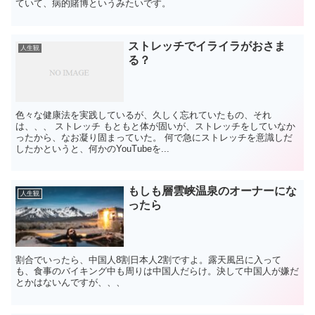
ていて、病的賭博というみたいです。
ストレッチでイライラがおさま
人生観
る？
色々な健康法を実践しているが、久しく忘れていたもの、それ
は、、、 ストレッチ もともと体が固いが、ストレッチをしていなか
ったから、なお凝り固まっていた。 何で急にストレッチを意識しだ
したかというと、何かのYouTubeを...
もしも層雲峡温泉のオーナーにな
人生観
ったら
割合でいったら、中国人8割日本人2割ですよ。露天風呂に入って
も、食事のバイキング中も周りは中国人だらけ。決して中国人が嫌だ
とかはないんですが、、、