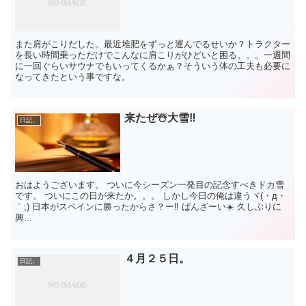
また肩がこりだした。最近堆肥をずっと運んでるせいか？トラクター
を長い時間乗っただけでこんなに肩こりがひどいと困る。。。一週間
に一回ぐらいサウナでもいってくるかぁ？そういう体の工夫も必要に
なってきたという事ですな。
来たぜ☃️大雪‼️
日記。
おはようございます。 ついに今シーズン一発目の記念すべきドカ雪
です。 ついにこの日が来たか。。。 しかし今日の俺は違うヾ(・д・
｀;) 日本がスペインに勝ったからさ？ー‼️ ばんざーい☀️ 久しぶりに
興...
４月２５日。
日記。