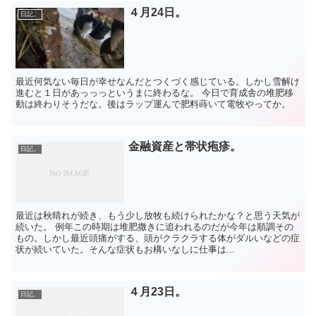
４月24日。
日記。
最近何気ない毎日が幸せなんだとつくづく感じている。しかし雪解け
進むと１日があっっっというまに終わるな。 今日で育成舎の堆肥移
動は終わりそうだな。後はラップ運んで肥料蒔いて電牧やってか。
金融資産と帯状疱疹。
日記。
最近は秋晴れが続き、もう少し放牧も続けられたかな？と思う天気が
続いた。 例年この時期は堆肥撒きに追われるのだが今年は順調その
もの。しかし最近頭痛がする、頭がクラクラする体がダルいなどの症
状が続いていた。そんな症状もお構いなしに仕事は...
４月23日。
日記。