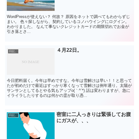
WordPressが使えない？ 何故？ 原因をネットで調べてもわからずじ
まい。 色々探しながら、契約しているコノハウイングにログイン。
わかりました。 なんて事ないクレジットカードの期限切れでお金が
引き落とさ...
４月22日。
日記。
今日肥料届く。今年は早めですな。今年は雪解けは早い！！と思って
たが初めだけで最近はすっかり寒くなって雪解けは例年通り。太陽が
サンサンとしてるとやる気もアップo(｀^´*) 話は変わりますが、急に
イライラしたりするのは何かの霊が取り憑...
密室に二人っきりは緊張してお腹
日記。
にガスが、、、