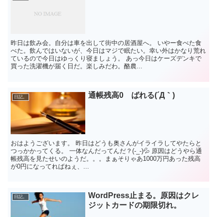
昨日は飲み会。自分は車を出して街中の居酒屋へ。 いやー食べた食
べた。飲んではいないが、今日はマジで眠たい。幸い外はかなり荒れ
ているので今日はゆっくり寝ましょう。 あっ今日はケーズデンキで
買った洗濯機が届く日だ。楽しみだわ。酪農...
通帳残高0 ばれる(´Д｀)
日記。
おはようございます。 昨日はどうも奥さんがイライラしてやたらと
つっかかってくる。 一体なんだってんだ？(-_-)💦 原因はどうやら通
帳残高を見たせいのようだ。。。まぁそりゃあ1000万円あった残高
が0円になってればねぇ、...
WordPress止まる。原因はクレ
日記。
ジットカードの期限切れ。