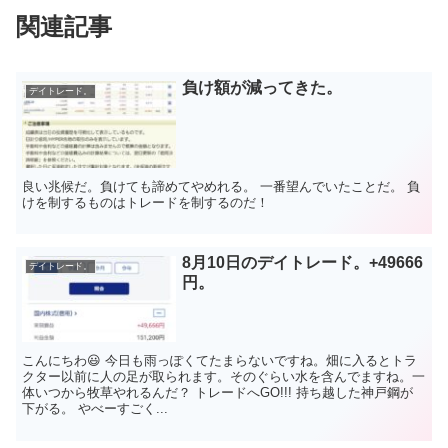
関連記事
負け額が減ってきた。
デイトレード。
良い兆候だ。負けても諦めてやめれる。 一番望んでいたことだ。 負
けを制するものはトレードを制するのだ！
8月10日のデイトレード。+49666
デイトレード。
円。
こんにちわ😃 今日も雨っぽくてたまらないですね。畑に入るとトラ
クター以前に人の足が取られます。そのぐらい水を含んでますね。一
体いつから牧草やれるんだ？ トレードへGO!!! 持ち越した神戸鋼が
下がる。 やべーすごく...