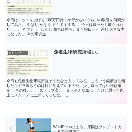
今日はロットを上げて 100万円行くか行かないぐらいの取引を何回か
してみた 。やはり かなり ドキドキする 。 今日は取ったり取られた
り、、、 むずい 。 しかし 勝ちは勝ち。また明日へと 進む 大きな力
になった 。今の軍資金...
免疫生物研究所強い。
デイトレード。
今日も免疫生物研究所強そうだなと入ってみる。こういう銘柄は油断
したらガラ喰らうのは目に見えているのだ。少し取ってはい利益確
定！ その後、、、 ストップ高、、まぁそんな気はしたけど思った以
上にスムーズに上がってったな。 し...
WordPress止まる。原因はクレジットカ
ードの期限切れ。