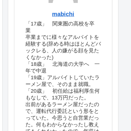
mabichi
「17歳」 関東圏の高校を卒
業
卒業までに様々なアルバイトを
経験する(辞める時はほとんどバ
ックレる、人の嫌がる顔を見た
くなかった)
「18歳」 北海道の大学へ 一
年で中退
「19歳」アルバイトしていたラ
ーメン屋で、そのまま就職。
「20歳」 初任給は福利厚生何
もなしで、13万円だった。
出前があるラーメン屋だったの
で、運転代行委託という形をと
っていた。今思うと自営業だっ
た。何もわからなかったし教え