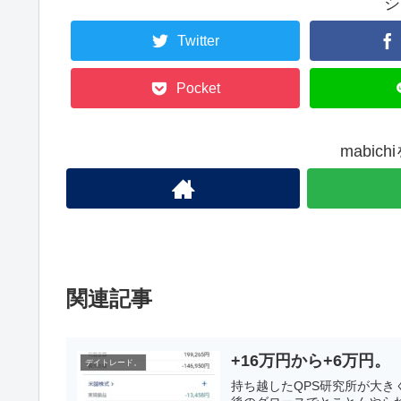
シ
Twitter
Pocket
mabic
関連記事
+16万円から+6万円。
デイトレード。
持ち越したQPS研究所が大きく