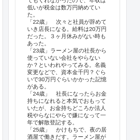
てもくれなかったので、年収は
低いが税金は数万円納めてい
た。
「22歳」 次々と社員が辞めて
いき店長になる。給料は20万円
だった。３ヶ月休みがない時も
あった。
「23歳」ラーメン屋の社長から
使っていない会社をやらない
か？といわれやってみる。名義
変更などで、資本金千円？ぐら
いで30万円ぐらいかかった記憶
がある。
「24歳」 社長になったらお金
持ちになれると本気でおもって
いたが、お金持ちどころか法人
税やらなにやらで嫌になって一
年で解散登記する。
「25歳」 かけもちで、夜の居
酒屋で働きだす。ラーメン屋が