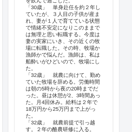
を飲んで過ごした。
「30歳」 単身赴任を約２年し
ていたが、３人目の子供が産ま
れ、妻が１人で育てている状態
で情緒不安定になりこのままで
は無理と思い転職する。今度は
妻の実家にいき、その近くの牧
場に転職した。その時、牧場か
漁師かで悩んだ。漁師は、私は
船酔いがひどいので、牧場にし
た。
「32歳」 就農に向けて、勤め
ていた牧場を辞める。労働時間
は朝の5時から夜の20時までだ
った。昼は休憩が2、3時間あっ
た。月4回休み。給料は２年で
18万円から25万円まで上がっ
た。
「32歳」 就農前提で引っ越
す。２年の酪農研修に入る。