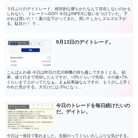
３日ぶりのデイトレード。絶対的な勝ちかたなんて存在しないのかも
しれない。 トレードへGO!!! 今日はINPEXに狙いをつけていた。下
がれば買いだ！！案の定下がってきた。買い‼️ しかしズルズル下が
る。駄目だ！ ラ...
9月13日のデイトレード。
デイトレード。
こんばんわ😃 今日は昨日の北川精機の持ち越しで大きくとる。 結
果、成り行きで売却したんですが、+3%ぐらいで売却。その後+7%
ぐらいまで上がってたなぁ。まぁ結果論なんですが、もう少し上手く
やれた気がする。大引けには-3%になっ...
今日のトレードを毎日続けたいの
デイトレード。
だ。デイトレ。
今日は一発目で取れました。念願のってぐらい久しぶりな気がする。