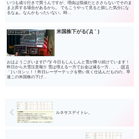
いつも成り行きで買うんですが、理由は指値だとささらないでそのま
ま上昇する場合があるから。 でもこうやって見ると損した気分にな
るなぁ。なんかもったいない。時...
米国株下がる(´Д｀)
デイトレード。
おはようございます(^-^)/ 今日もしんしんと雪が降り続けています！
昨日から大雪注意報☃️ 雪は増える一方でお金は減る一方、、、(|||´Д
｀) いヨシッ！！昨日レーザーテックを勢い良く仕込んだものの、早
速この米国株の下げ...
ルネサスデイトレ。