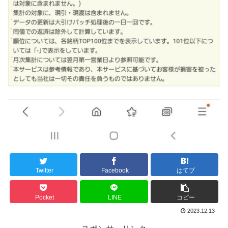
Twitter
Facebook
はてブ
Pocket
LINE
コピー
2023.12.13