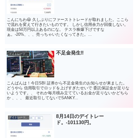
こんにちわ😃 久しぶりにファーストトレードが取れました。ここら
で流れを変えて行きたいものです。 しかし信用余力が回復しない。
現金は50万円以上あるのにな。 テスラ株爆下げですな
ぁ。-20%、、、売っちゃいたくなってきた。...
不足金発生‼️
デイトレード。
こんばんは！今日SBI 証券から不足金発生のお知らせが来ました。
どうやら 信用取引でロッドを上げすぎたせいで 委託保証金が足りな
いようです。、 それか毎月積み立てているお金が足りないかどちら
か 、、、 最近取引してないでSANKY...
8月14日のデイトレー
デイトレード。
ド。-101130円。