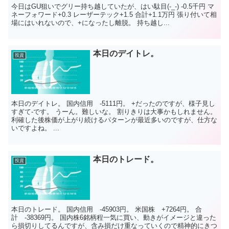
今日はGU狙いでグリー持ち越していたが、はい駄目(-_-) -0.5千円 マ
ネーフォワード+0.3 レーザーテック+1.5 合計+1.1万円 張り付いて相
場にはいれないので、+になったし離脱。 持ち越し...
本日のデイトレ。
投資
本日のデイトレ。 国内信用 -5111円。 +だったのですが、様子見し
すぎて-です。 うーん。難しいな。 割りきりは大事かもしれません。
利確した後株価が上がり続けるパターンが最近多いのですが、仕方な
いですよね。 ...
本日のトレード。
投資
本日のトレード。 国内信用 -45903円。 米国株 +7264円。 合
計 -38369円。 国内株6銘柄程一気に買い、動きがイメージと違った
ら損切りしてるんですが、含み損だけ重なっていくので精神的にきつ