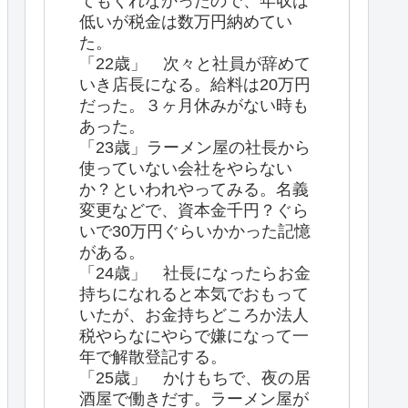
てもくれなかったので、年収は
低いが税金は数万円納めてい
た。
「22歳」 次々と社員が辞めて
いき店長になる。給料は20万円
だった。３ヶ月休みがない時も
あった。
「23歳」ラーメン屋の社長から
使っていない会社をやらない
か？といわれやってみる。名義
変更などで、資本金千円？ぐら
いで30万円ぐらいかかった記憶
がある。
「24歳」 社長になったらお金
持ちになれると本気でおもって
いたが、お金持ちどころか法人
税やらなにやらで嫌になって一
年で解散登記する。
「25歳」 かけもちで、夜の居
酒屋で働きだす。ラーメン屋が