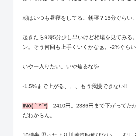
朝はいつも昼寝をしてる。朝寝？15分ぐらい
起きたら9時5分少し早いけど相場を見てみる
ン。そう何回も上手くいくかなぁ。-2%ぐら
いやー入りたい。いや焦るな💦
-1.5%まで上がる、、、もう我慢できない‼️
INo(｀^´*)
2410円。2386円まで下がって
だわからん。
10時半 思ったより川崎汽船伸びない、、む