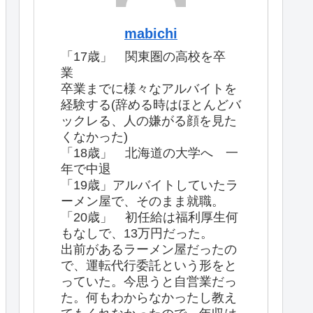
mabichi
「17歳」 関東圏の高校を卒
業
卒業までに様々なアルバイトを
経験する(辞める時はほとんどバ
ックレる、人の嫌がる顔を見た
くなかった)
「18歳」 北海道の大学へ 一
年で中退
「19歳」アルバイトしていたラ
ーメン屋で、そのまま就職。
「20歳」 初任給は福利厚生何
もなしで、13万円だった。
出前があるラーメン屋だったの
で、運転代行委託という形をと
っていた。今思うと自営業だっ
た。何もわからなかったし教え