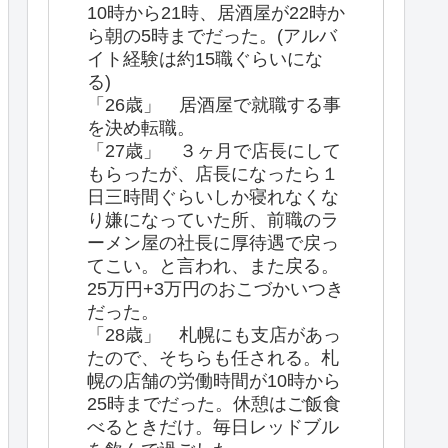
10時から21時、居酒屋が22時か
ら朝の5時までだった。(アルバ
イト経験は約15職ぐらいにな
る)
「26歳」 居酒屋で就職する事
を決め転職。
「27歳」 ３ヶ月で店長にして
もらったが、店長になったら１
日三時間ぐらいしか寝れなくな
り嫌になっていた所、前職のラ
ーメン屋の社長に厚待遇で戻っ
てこい。と言われ、また戻る。
25万円+3万円のおこづかいつき
だった。
「28歳」 札幌にも支店があっ
たので、そちらも任される。札
幌の店舗の労働時間が10時から
25時までだった。休憩はご飯食
べるときだけ。毎日レッドブル