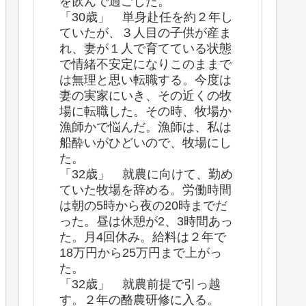
を飲んで過ごした。
「30歳」 単身赴任を約２年し
ていたが、３人目の子供が産ま
れ、妻が１人で育てている状態
で情緒不安定になりこのままで
は無理と思い転職する。今度は
妻の実家にいき、その近くの牧
場に転職した。その時、牧場か
漁師かで悩んだ。漁師は、私は
船酔いがひどいので、牧場にし
た。
「32歳」 就農に向けて、勤め
ていた牧場を辞める。労働時間
は朝の5時から夜の20時までだ
った。昼は休憩が2、3時間あっ
た。月4回休み。給料は２年で
18万円から25万円まで上がっ
た。
「32歳」 就農前提で引っ越
す。２年の酪農研修に入る。