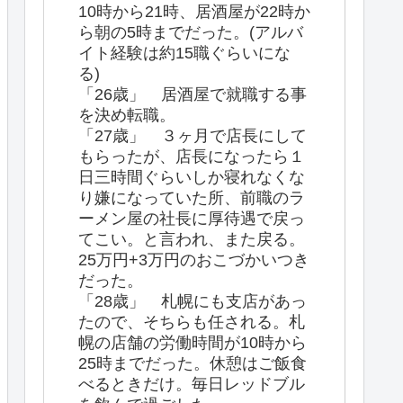
10時から21時、居酒屋が22時か
ら朝の5時までだった。(アルバ
イト経験は約15職ぐらいにな
る)
「26歳」 居酒屋で就職する事
を決め転職。
「27歳」 ３ヶ月で店長にして
もらったが、店長になったら１
日三時間ぐらいしか寝れなくな
り嫌になっていた所、前職のラ
ーメン屋の社長に厚待遇で戻っ
てこい。と言われ、また戻る。
25万円+3万円のおこづかいつき
だった。
「28歳」 札幌にも支店があっ
たので、そちらも任される。札
幌の店舗の労働時間が10時から
25時までだった。休憩はご飯食
べるときだけ。毎日レッドブル