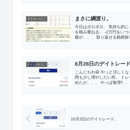
まさに綱渡り。
デイトレード。
今日はボロボロ。 気持ち的に
を積み重ねる。 -2万円をい
癖が、、、 取り返せる銘柄探し
8月28日のデイトレー
デイトレード。
こんにちわ😃 やっと涼しく
間も少し増やしたい所。 トレ
めたが、、、 やっぱ無理‼️ ...
10月3日のデイトレード。