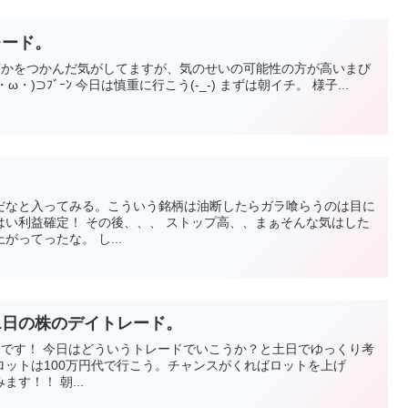
レード。
 前回何かをつかんだ気がしてますが、気のせいの可能性の方が高いまび
・ω・)⊃ﾌﾞｰﾝ 今日は慎重に行こう(-_-) まずは朝イチ。 様子...
だなと入ってみる。こういう銘柄は油断したらガラ喰らうのは目に
はい利益確定！ その後、、、 ストップ高、、まぁそんな気はした
ってったな。 し...
1日の株のデイトレード。
まびちです！ 今日はどういうトレードでいこうか？と土日でゆっくり考
ロットは100万円代で行こう。チャンスがくればロットを上げ
す！！ 朝...