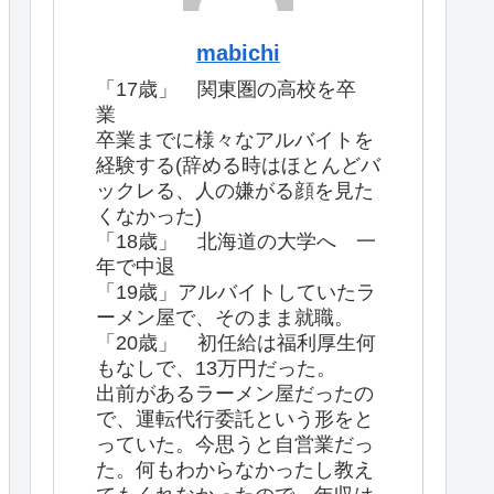
mabichi
「17歳」 関東圏の高校を卒
業
卒業までに様々なアルバイトを
経験する(辞める時はほとんどバ
ックレる、人の嫌がる顔を見た
くなかった)
「18歳」 北海道の大学へ 一
年で中退
「19歳」アルバイトしていたラ
ーメン屋で、そのまま就職。
「20歳」 初任給は福利厚生何
もなしで、13万円だった。
出前があるラーメン屋だったの
で、運転代行委託という形をと
っていた。今思うと自営業だっ
た。何もわからなかったし教え