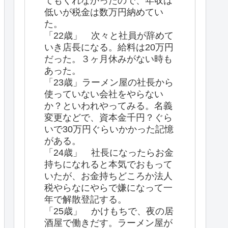
てもくれなかったので、年収は
低いが税金は数万円納めてい
た。
「22歳」 次々と社員が辞めて
いき店長になる。給料は20万円
だった。３ヶ月休みがない時も
あった。
「23歳」ラーメン屋の社長から
使っていない会社をやらない
か？といわれやってみる。名義
変更などで、資本金千円？ぐら
いで30万円ぐらいかかった記憶
がある。
「24歳」 社長になったらお金
持ちになれると本気でおもって
いたが、お金持ちどころか法人
税やらなにやらで嫌になって一
年で解散登記する。
「25歳」 かけもちで、夜の居
酒屋で働きだす。ラーメン屋が