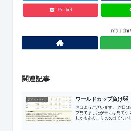
Pocket
mabic
関連記事
ワールドカップ負け😿
デイトレード。
おはようございます。 昨日は
プ見てましたが最近は見てな
しかもあんまり長友出てないし