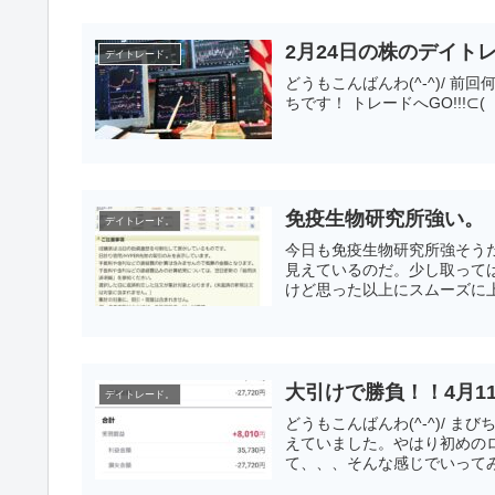
2月24日の株のデイト
デイトレード。
どうもこんばんわ(^-^)/
ちです！ トレードへGO!!!⊂( 
免疫生物研究所強い。
デイトレード。
今日も免疫生物研究所強そう
見えているのだ。少し取って
けど思った以上にスムーズに上が
大引けで勝負！！4月1
デイトレード。
どうもこんばんわ(^-^)/ 
えていました。やはり初めの
て、、、そんな感じでいってみま