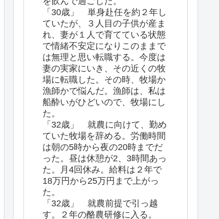
を飲んで過ごした。
「30歳」 単身赴任を約２年し
ていたが、３人目の子供が産ま
れ、妻が１人で育てている状態
で情緒不安定になりこのままで
は無理と思い転職する。今度は
妻の実家にいき、その近くの牧
場に転職した。その時、牧場か
漁師かで悩んだ。漁師は、私は
船酔いがひどいので、牧場にし
た。
「32歳」 就農に向けて、勤め
ていた牧場を辞める。労働時間
は朝の5時から夜の20時までだ
った。昼は休憩が2、3時間あっ
た。月4回休み。給料は２年で
18万円から25万円まで上がっ
た。
「32歳」 就農前提で引っ越
す。２年の酪農研修に入る。