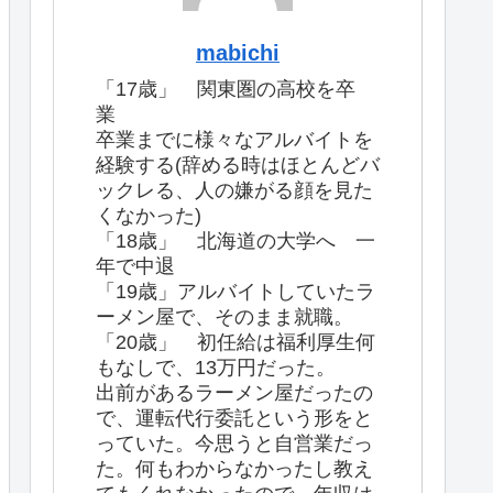
mabichi
「17歳」 関東圏の高校を卒
業
卒業までに様々なアルバイトを
経験する(辞める時はほとんどバ
ックレる、人の嫌がる顔を見た
くなかった)
「18歳」 北海道の大学へ 一
年で中退
「19歳」アルバイトしていたラ
ーメン屋で、そのまま就職。
「20歳」 初任給は福利厚生何
もなしで、13万円だった。
出前があるラーメン屋だったの
で、運転代行委託という形をと
っていた。今思うと自営業だっ
た。何もわからなかったし教え