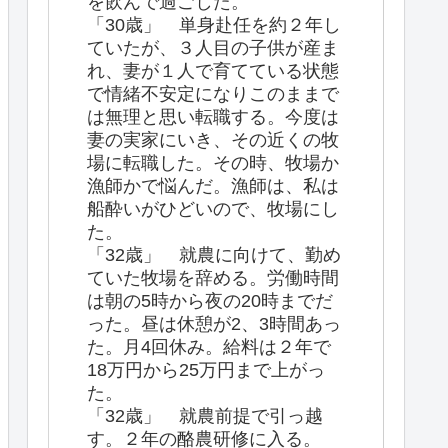
を飲んで過ごした。
「30歳」 単身赴任を約２年し
ていたが、３人目の子供が産ま
れ、妻が１人で育てている状態
で情緒不安定になりこのままで
は無理と思い転職する。今度は
妻の実家にいき、その近くの牧
場に転職した。その時、牧場か
漁師かで悩んだ。漁師は、私は
船酔いがひどいので、牧場にし
た。
「32歳」 就農に向けて、勤め
ていた牧場を辞める。労働時間
は朝の5時から夜の20時までだ
った。昼は休憩が2、3時間あっ
た。月4回休み。給料は２年で
18万円から25万円まで上がっ
た。
「32歳」 就農前提で引っ越
す。２年の酪農研修に入る。