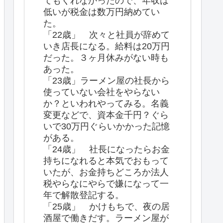
てもくれなかったので、年収は
低いが税金は数万円納めてい
た。
「22歳」 次々と社員が辞めて
いき店長になる。給料は20万円
だった。３ヶ月休みがない時も
あった。
「23歳」ラーメン屋の社長から
使っていない会社をやらない
か？といわれやってみる。名義
変更などで、資本金千円？ぐら
いで30万円ぐらいかかった記憶
がある。
「24歳」 社長になったらお金
持ちになれると本気でおもって
いたが、お金持ちどころか法人
税やらなにやらで嫌になって一
年で解散登記する。
「25歳」 かけもちで、夜の居
酒屋で働きだす。ラーメン屋が