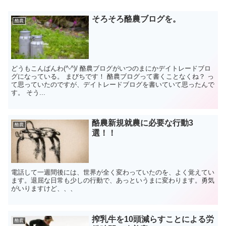
そろそろ酪農ブログを。
酪農
どうもこんばんわ(^-^)/ 酪農ブログがいつのまにかデイトレードブロ
グになっている。 まびちです！ 酪農ブログって書くことなくね？ っ
て思っていたのですが、デイトレードブログを書いていて思ったんで
す。 そう...
酪農新規就農に必要な行動3
酪農
選！！
電話して一週間後には、世界が全く変わっていたのを、よく覚えてい
ます。退屈な日常も少しの行動で、あっというまに変わります。勇気
がいりますけど、、、
搾乳牛を10頭減らすことによる労
酪農