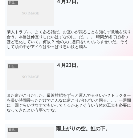
４月17日。
日記。
隣人トラブル。よくある話だ。お互いが譲ることを知らず意地を張り
合う。本当は仲直りしたいはずなのに、だ。。。 時間が経てば経つ
ほど悪化していく。何故？ 他の人に悪口をいいふらすせいだ。そう
して頭の中がアイツはやっぱり悪い奴と脳み...
４月23日。
日記。
また肩がこりだした。最近堆肥をずっと運んでるせいか？トラクター
を長い時間乗っただけでこんなに肩こりがひどいと困る。。。一週間
に一回ぐらいサウナでもいってくるかぁ？そういう体の工夫も必要に
なってきたという事ですな。
雨上がりの空。虹の下。
日記。