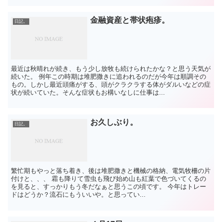
金融資産と帯状疱疹。
日記。
最近は秋晴れが続き、もう少し放牧も続けられたかな？と思う天気が
続いた。 例年この時期は堆肥撒きに追われるのだが今年は順調その
もの。しかし最近頭痛がする、頭がクラクラする体がダルいなどの症
状が続いていた。そんな症状もお構いなしに仕事は...
お久しぶり。
日記。
繁忙期もやっと落ち着き、後は堆肥撒きと機械の格納、電気牧柵の片
付けと、、、 霜も降りて雪虫も飛び始め山も紅葉で色づいてくるの
を見ると、すっかりもう冬だなぁと思うこの頃です。 今年はトレー
ドはどうか？流石にもういいや。と思ってい...